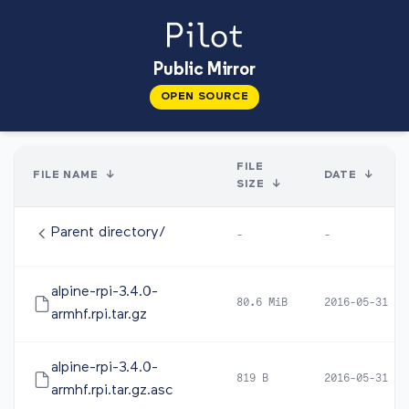
Public Mirror
OPEN SOURCE
FILE
FILE NAME
↓
DATE
↓
SIZE
↓
Parent directory/
-
-
alpine-rpi-3.4.0-
80.6 MiB
2016-05-31 10
armhf.rpi.tar.gz
alpine-rpi-3.4.0-
819 B
2016-05-31 10
armhf.rpi.tar.gz.asc